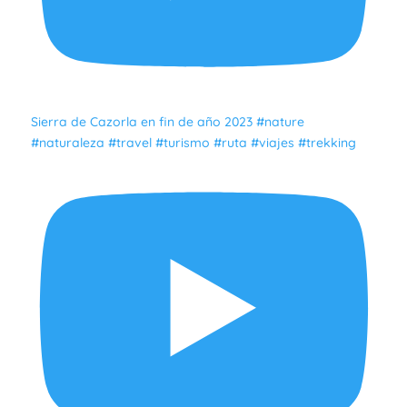
Sierra de Cazorla en fin de año 2023 #nature
#naturaleza #travel #turismo #ruta #viajes #trekking